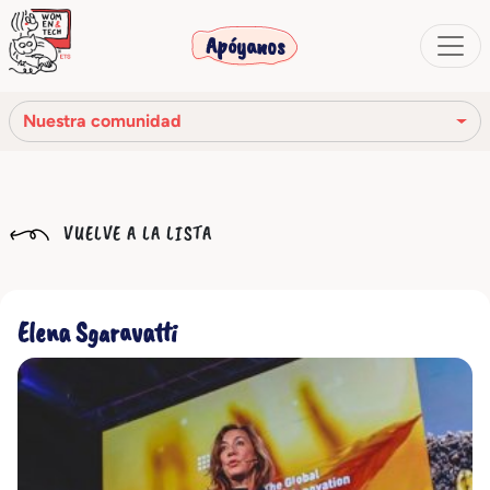
Apóyanos
Nuestra comunidad
Nuestra misión
VUELVE A LA LISTA
Nuestra historia
Los órganos sociales
Elena Sgaravatti
Código Ético
Nuestra red
Nuestra comunidad