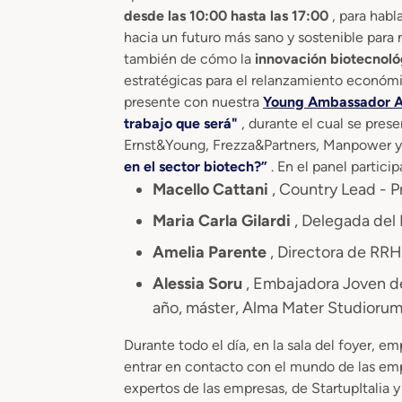
desde las 10:00 hasta las 17:00
, para habl
hacia un futuro más sano y sostenible para 
también de cómo la
innovación biotecnol
estratégicas para el relanzamiento económ
presente con nuestra
Young Ambassador
A
trabajo que será"
, durante el cual se pres
Ernst&Young, Frezza&Partners, Manpower y 
en el sector biotech?”
. En el panel particip
Macello Cattani
, Country Lead - P
Maria Carla Gilardi
, Delegada del 
Amelia Parente
, Directora de RR
Alessia Soru
, Embajadora Joven d
año, máster, Alma Mater Studiorum
Durante todo el día, en la sala del foyer, 
entrar en contacto con el mundo de las em
expertos de las empresas, de StartupItalia