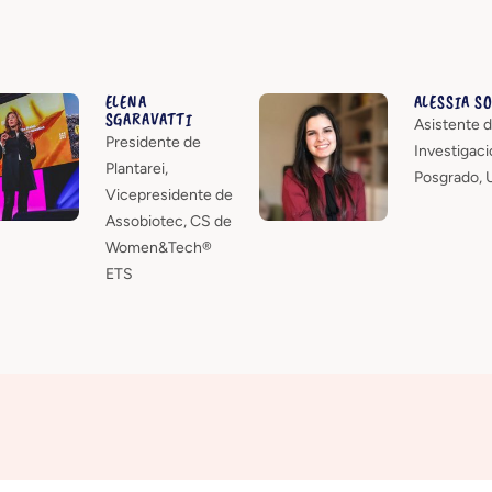
ELENA
ALESSIA S
SGARAVATTI
Asistente 
Presidente de
Investigaci
Plantarei,
Posgrado, 
Vicepresidente de
Assobiotec, CS de
Women&Tech®
ETS