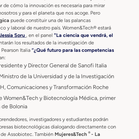
ar de cómo la innovación es necesaria para mirar
nosotros y para el planeta que nos acoge. Pero
ógica
puede constituir una de las palancas
ico y laboral de nuestro país. Women&Tech® estará
lessia Soru
, en el panel
"La ciencia que vendrá, el
entarán los resultados de la investigación de
Pearson Italia
“¿Qué futuro para las competencias
an:
residente y Director General de Sanofi Italia
Ministro de la Universidad y de la Investigación
HH, Comunicaciones y Transformación Roche
e Women&Tech y Biotecnología Médica, primer
 de Bolonia
emprendedores, investigadores y estudiantes podrán
presas biotecnológicas dialogando directamente con
®
 y de Assobiotec. También
Mujeres&Tech
- La