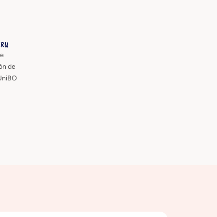
ORU
de
ón de
UniBO