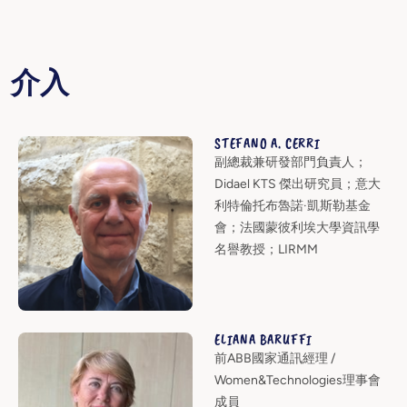
介入
STEFANO A. CERRI
副總裁兼研發部門負責人；
Didael KTS 傑出研究員；意大
利特倫托布魯諾·凱斯勒基金
會；法國蒙彼利埃大學資訊學
名譽教授；LIRMM
ELIANA BARUFFI
前ABB國家通訊經理 /
Women&Technologies理事會
成員