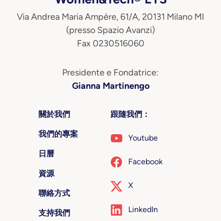
Via Andrea Maria Ampère, 61/A, 20131 Milano MI
(presso Spazio Avanzi)
Fax 0230516060
Presidente e Fondatrice:
Gianna Martinengo
關於我們
跟隨我們：
我們的專案
Youtube
日曆
Facebook
資源
X
聯絡方式
LinkedIn
支持我們