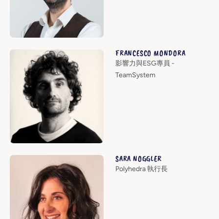
FRANCESCO MONDORA
影響力與ESG專員 -
TeamSystem
SARA NOGGLER
Polyhedra 執行長