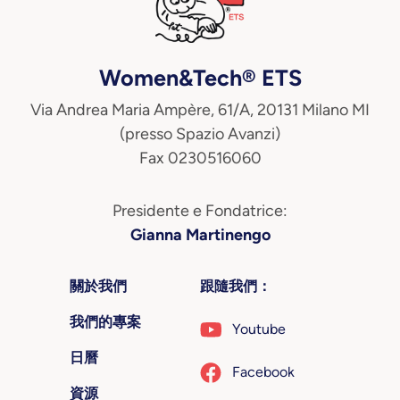
Women&Tech® ETS
Via Andrea Maria Ampère, 61/A, 20131 Milano MI
(presso Spazio Avanzi)
Fax 0230516060
Presidente e Fondatrice:
Gianna Martinengo
關於我們
跟隨我們：
我們的專案
Youtube
日曆
Facebook
資源