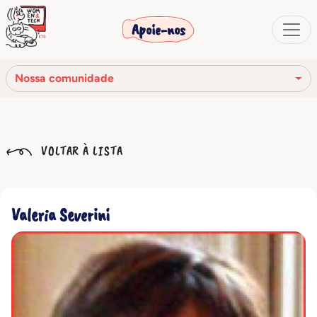
Apoie-nos
Nossa comunidade
Nossa missão
VOLTAR À LISTA
Nossa história
Os órgãos sociais
Valeria Severini
Código de Ética
Nossa rede
Nossa comunidade