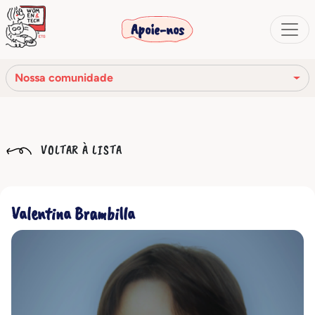
Apoie-nos
Nossa comunidade
Nossa missão
VOLTAR À LISTA
Nossa história
Os órgãos sociais
Valentina Brambilla
Código de Ética
Nossa rede
Nossa comunidade