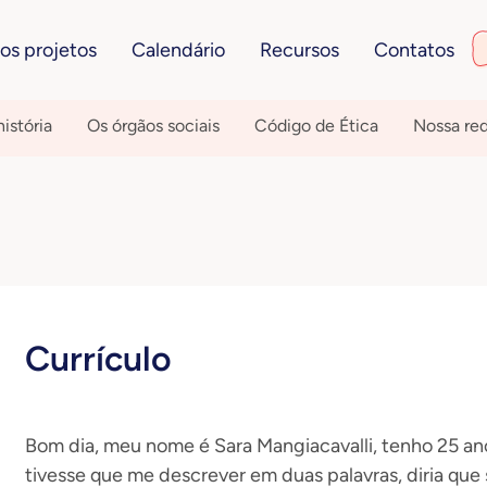
os projetos
Calendário
Recursos
Contatos
istória
Os órgãos sociais
Código de Ética
Nossa re
Currículo
Bom dia, meu nome é Sara Mangiacavalli, tenho 25 ano
tivesse que me descrever em duas palavras, diria que 