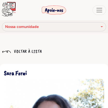
Apoie-nos
Nossa comunidade
Nossa missão
VOLTAR À LISTA
Nossa história
Os órgãos sociais
Sara Forni
Código de Ética
Nossa rede
Nossa comunidade