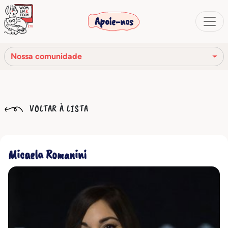
Apoie-nos
Nossa comunidade
Nossa missão
VOLTAR À LISTA
Nossa história
Os órgãos sociais
Micaela Romanini
Código de Ética
Nossa rede
Nossa comunidade