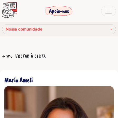
Apoie-nos
Nossa comunidade
Nossa missão
VOLTAR À LISTA
Nossa história
Os órgãos sociais
Maria Ameli
Código de Ética
Nossa rede
Nossa comunidade