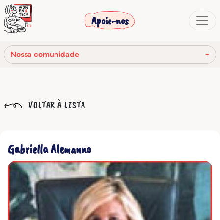
Apoie-nos
Nossa comunidade
Nossa missão
VOLTAR À LISTA
Nossa história
Os órgãos sociais
Gabriella Alemanno
Código de Ética
Nossa rede
Nossa comunidade