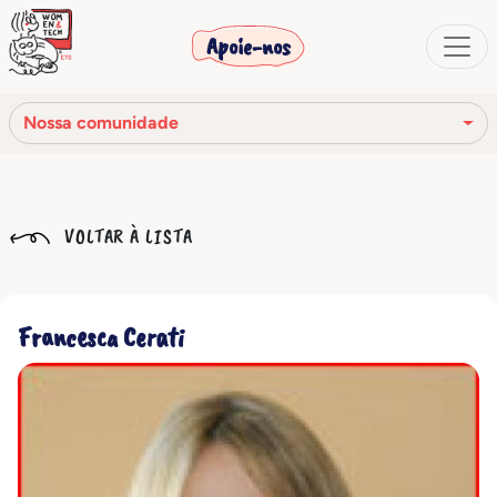
Apoie-nos
Nossa comunidade
Nossa missão
VOLTAR À LISTA
Nossa história
Os órgãos sociais
Francesca Cerati
Código de Ética
Nossa rede
Nossa comunidade