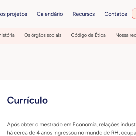
os projetos
Calendário
Recursos
Contatos
istória
Os órgãos sociais
Código de Ética
Nossa re
Currículo
Após obter o mestrado em Economia, relações industr
há cerca de 4 anos ingressou no mundo de RH, ocupa