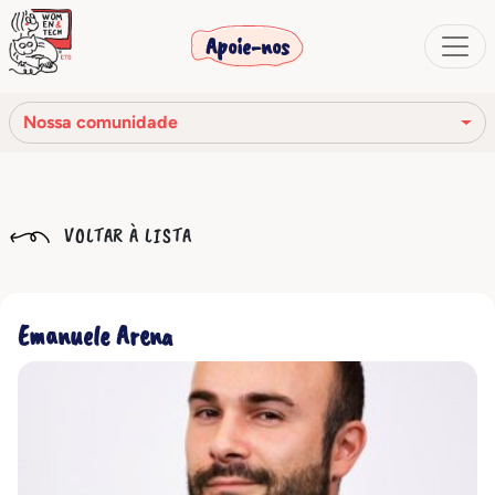
Apoie-nos
Nossa comunidade
Nossa missão
VOLTAR À LISTA
Nossa história
Os órgãos sociais
Emanuele Arena
Código de Ética
Nossa rede
Nossa comunidade