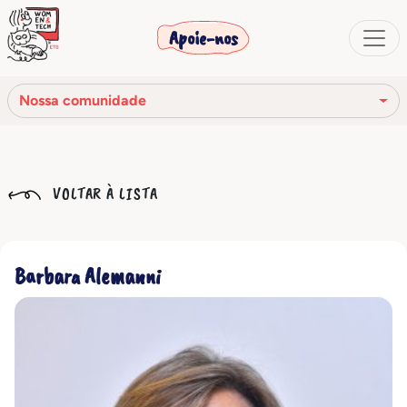
Apoie-nos
Nossa comunidade
Nossa missão
VOLTAR À LISTA
Nossa história
Os órgãos sociais
Barbara Alemanni
Código de Ética
Nossa rede
Nossa comunidade