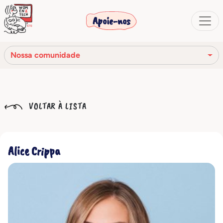
Apoie-nos
Nossa comunidade
Nossa missão
VOLTAR À LISTA
Nossa história
Os órgãos sociais
Alice Crippa
Código de Ética
Nossa rede
Nossa comunidade