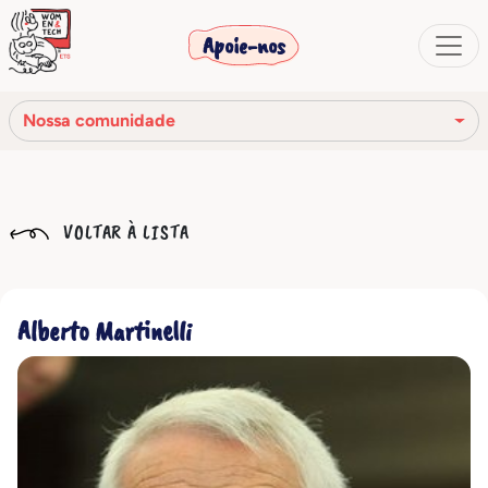
Apoie-nos
Nossa comunidade
Nossa missão
VOLTAR À LISTA
Nossa história
Os órgãos sociais
Alberto Martinelli
Código de Ética
Nossa rede
Nossa comunidade