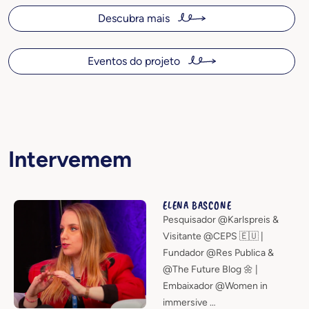
Descubra mais
Eventos do projeto
Intervemem
ELENA BASCONE
Pesquisador @Karlspreis &
Visitante @CEPS 🇪🇺 |
Fundador @Res Publica &
@The Future Blog 🌼 |
Embaixador @Women in
immersive …