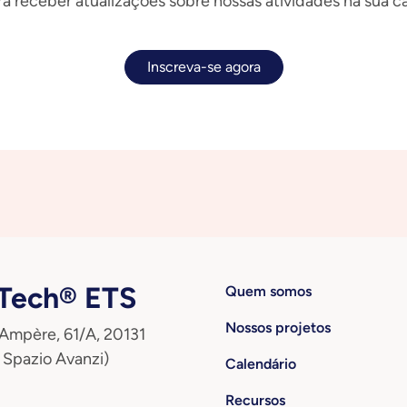
a receber atualizações sobre nossas atividades na sua ca
Inscreva-se agora
ech® ETS
Quem somos
Nossos projetos
 Ampère, 61/A, 20131
 Spazio Avanzi)
Calendário
Recursos