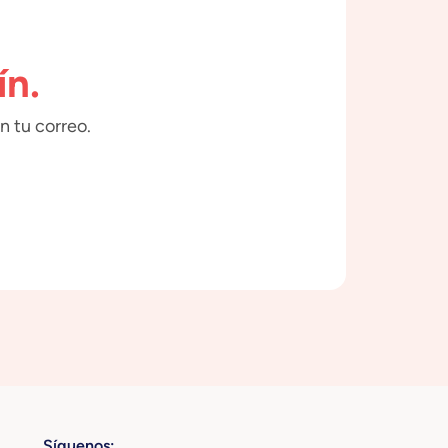
ín.
n tu correo.
Síguenos: