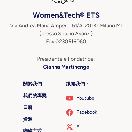
Women&Tech® ETS
Via Andrea Maria Ampère, 61/A, 20131 Milano MI
(presso Spazio Avanzi)
Fax 0230516060
Presidente e Fondatrice:
Gianna Martinengo
關於我們
跟隨我們：
我們的專案
Youtube
日曆
Facebook
資源
X
聯絡方式