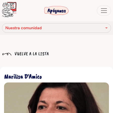
Apóyanos
Nuestra comunidad
Nuestra misión
VUELVE A LA LISTA
Nuestra historia
Los órganos sociales
Marilisa D'Amico
Código Ético
Nuestra red
Nuestra comunidad