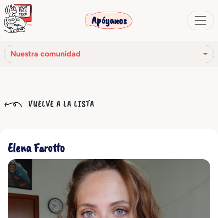
Apóyanos
Nuestra comunidad
Nuestra misión
VUELVE A LA LISTA
Nuestra historia
Los órganos sociales
Elena Farotto
Código Ético
Nuestra red
Nuestra comunidad