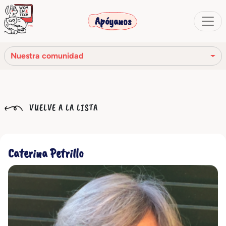
Apóyanos
Nuestra comunidad
Nuestra misión
VUELVE A LA LISTA
Nuestra historia
Los órganos sociales
Caterina Petrillo
Código Ético
Nuestra red
Nuestra comunidad