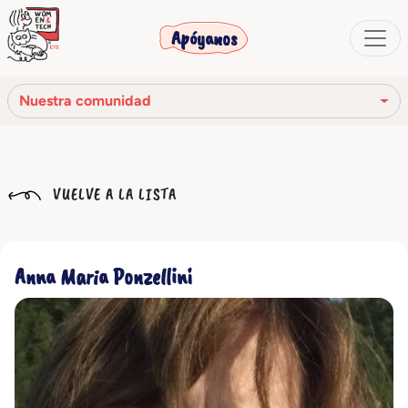
Apóyanos
Nuestra comunidad
Nuestra misión
VUELVE A LA LISTA
Nuestra historia
Los órganos sociales
Anna Maria Ponzellini
Código Ético
Nuestra red
Nuestra comunidad