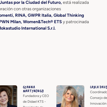
Juntas por la Ciudad del Futuro,
está realizada
ración con otras organizaciones
omenti, RINA, GWPR Italia, Global Thinking
 PWN Milan, Women&Tech® ETS
y patrocinada
okastudio International S.r.l.
GIANNA
LAYLA PAV
MARTINENGO
Coordinado
Fundadora y CEO
Consejo d
de Didael KTS -
Innovación