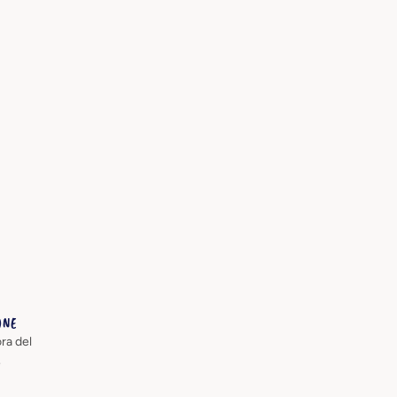
ONE
ra del
e