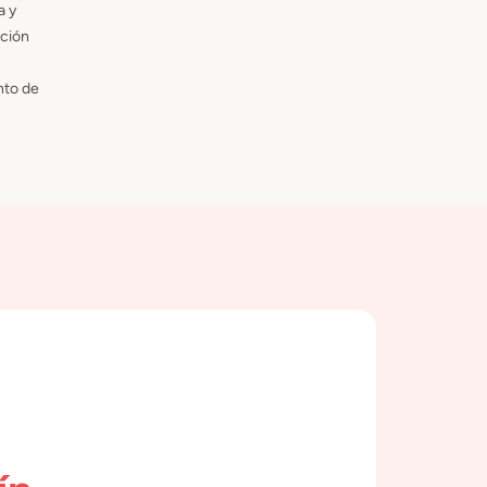
a y
ción
to de