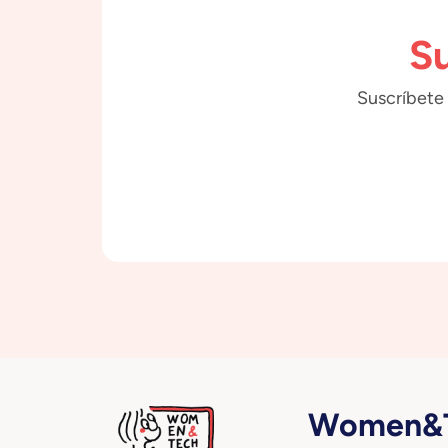
Su
Suscríbete 
Women&T