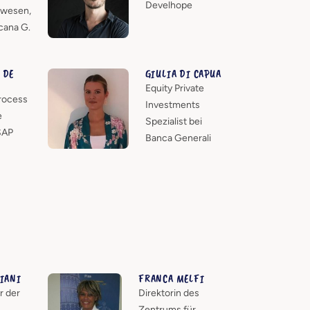
Develhope
rwesen,
cana G.
 DE
GIULIA DI CAPUA
Equity Private
rocess
Investments
e
Spezialist bei
SAP
Banca Generali
GIANI
FRANCA MELFI
r der
Direktorin des
Zentrums für