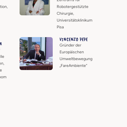
tion,
Robotergestützte
Chirurgie,
Universitätsklinikum
Pisa
VINCENZO PEPE
A
Gründer der
r
Europäischen
lle
Umweltbewegung
en,
„FareAmbiente“
e
oom