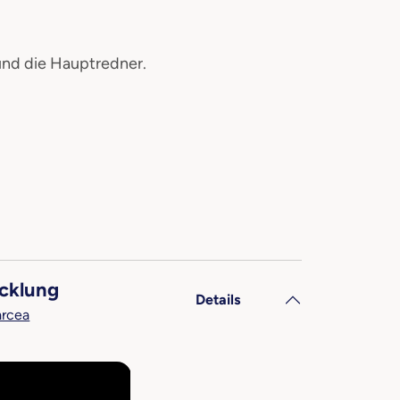
und die Hauptredner.
icklung
Details
arcea