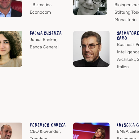
- Bizmatica
Bioingenieu
Econocom
Stiftung Tos
Monasterio
PALMA CUSENZA
SALVATORE
CARO
Junior Banker,
Business P
Banca Generali
Intelligenc
Architekt, 
Italien
FEDERICO GARCEA
LUISELLA 
CEO & Gründer,
EMEA Leite
Treedom
Branchen-