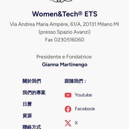
Women&Tech® ETS
Via Andrea Maria Ampère, 61/A, 20131 Milano MI
(presso Spazio Avanzi)
Fax 0230516060
Presidente e Fondatrice:
Gianna Martinengo
關於我們
跟隨我們：
我們的專案
Youtube
日曆
Facebook
資源
X
聯絡方式