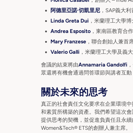
Monica Casadei
，創辦人 – Iride 
阿德里亞諾·切凱里尼
，SAP義大
Linda Greta Dui
，米蘭理工大學博
Andrea Esposito
，東南區教育合
Mary Franzese
，聯合創始人兼首席行銷
Valerio Galli
，米蘭理工大學及義大
會議的結束將由
Annamaria Gandolfi
，
眾還將有機會通過問答環節與講者互動
關於未來的思考
真正的社會責任文化要求在企業環境中
和素質所構築的資產。我們希望這次會
提供思考的契機，並促進負責任且永續
Women&Tech® ETS的創辦人兼主席。