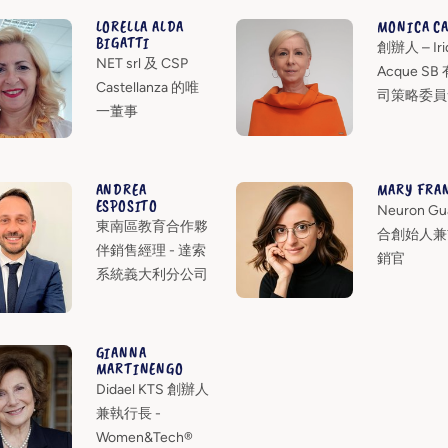
LORELLA ALDA
MONICA CA
BIGATTI
創辦人 – Iri
NET srl 及 CSP
Acque SB
Castellanza 的唯
司策略委員
一董事
ANDREA
MARY FRA
ESPOSITO
Neuron Gu
東南區教育合作夥
合創始人兼
伴銷售經理 - 達索
銷官
系統義大利分公司
GIANNA
MARTINENGO
Didael KTS 創辦人
兼執行長 -
Women&Tech®