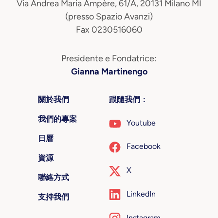
Via Andrea Maria Ampère, 61/A, 20131 Milano MI
(presso Spazio Avanzi)
Fax 0230516060
Presidente e Fondatrice:
Gianna Martinengo
關於我們
跟隨我們：
我們的專案
Youtube
日曆
Facebook
資源
X
聯絡方式
LinkedIn
支持我們
Instagram