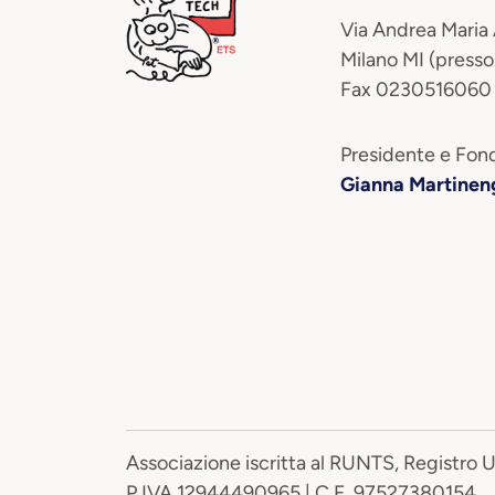
Via Andrea Maria
Milano MI (presso
Fax 0230516060
Presidente e Fond
Gianna Martinen
Associazione iscritta al RUNTS, Registro 
P.IVA 12944490965 | C.F. 97527380154