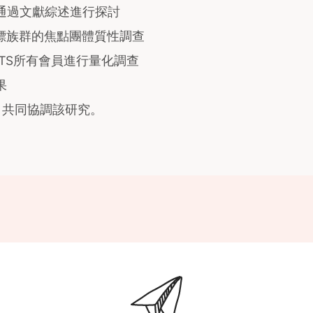
通過文獻綜述進行探討
 定義目標族群的焦點團體質性調查
- ETS所有會員進行量化調查
果
rtataro 共同協調該研究。