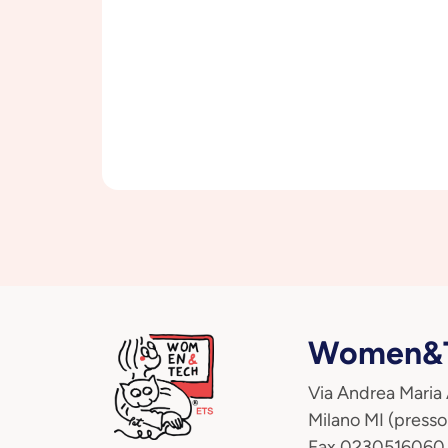
Women&T
Via Andrea Maria
Milano MI (presso
Fax 0230516060