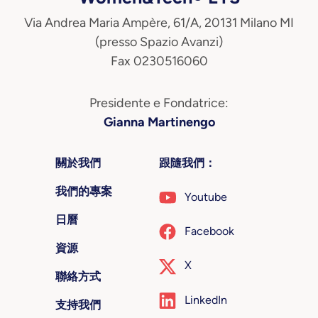
Via Andrea Maria Ampère, 61/A, 20131 Milano MI
(presso Spazio Avanzi)
Fax 0230516060
Presidente e Fondatrice:
Gianna Martinengo
關於我們
跟隨我們：
我們的專案
Youtube
日曆
Facebook
資源
X
聯絡方式
LinkedIn
支持我們