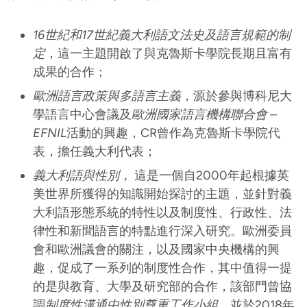
16世紀和17世紀義大利語文法史及語言規範的制
定
，這一主題開啟了與克魯斯卡學院長期且富有
成果的合作；
歐洲語言政策與多語言主義
，源於參與博科尼大
學語言中心會議及
歐洲國家語言機構聯合會 –
EFNIL
活動的興趣，CR曾作為克魯斯卡學院代
表，擔任義大利代表；
義大利語與性別，
這是一個自2000年起根據英
美世界所獲得的知識開始探討的主題，並針對義
大利語形態系統的特性以及制度性、行政性、法
律性和新聞語言的特點進行深入研究。歐洲委員
會和歐洲議會的關注，以及國家中央機構的興
趣，促成了一系列的制度性合作，其中值得一提
的是與教育、大學及研究部的合作，該部門曾協
調
制度性溝通中性別尊重工作小組
，並於2018年