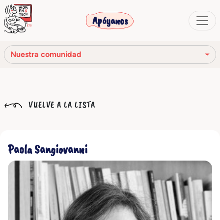
Apóyanos
Nuestra comunidad
Nuestra misión
VUELVE A LA LISTA
Nuestra historia
Los órganos sociales
Paola Sangiovanni
Código Ético
Nuestra red
Nuestra comunidad