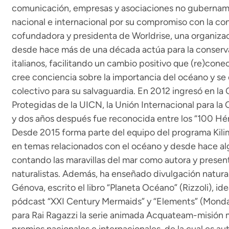
comunicación, empresas y asociaciones no gubername
nacional e internacional por su compromiso con la co
cofundadora y presidenta de Worldrise, una organizaci
desde hace más de una década actúa para la conserva
italianos, facilitando un cambio positivo que (re)conec
cree conciencia sobre la importancia del océano y s
colectivo para su salvaguardia. En 2012 ingresó en la
Protegidas de la UICN, la Unión Internacional para la
y dos años después fue reconocida entre los “100 Hé
Desde 2015 forma parte del equipo del programa Kili
en temas relacionados con el océano y desde hace al
contando las maravillas del mar como autora y pres
naturalistas. Además, ha enseñado divulgación natural
Génova, escrito el libro “Planeta Océano” (Rizzoli), 
pódcast “XXI Century Mermaids” y “Elements” (Mondad
para Rai Ragazzi la serie animada Acquateam-misión