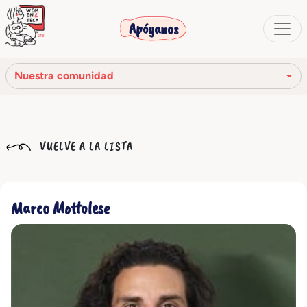
Apóyanos
Nuestra comunidad
Nuestra misión
VUELVE A LA LISTA
Nuestra historia
Los órganos sociales
Marco Mottolese
Código Ético
Nuestra red
Nuestra comunidad