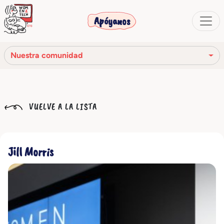
Apóyanos
Nuestra comunidad
Nuestra misión
VUELVE A LA LISTA
Nuestra historia
Los órganos sociales
Jill Morris
Código Ético
Nuestra red
Nuestra comunidad