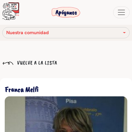
Apóyanos
Nuestra comunidad
Nuestra misión
VUELVE A LA LISTA
Nuestra historia
Los órganos sociales
Franca Melfi
Código Ético
Nuestra red
Nuestra comunidad