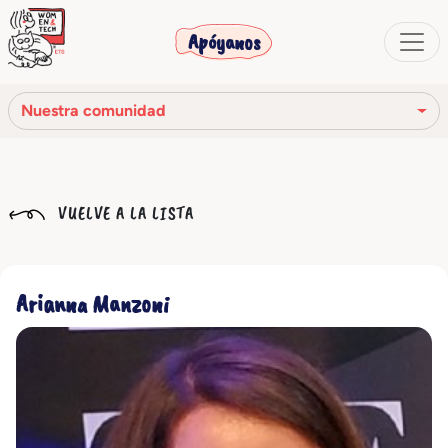
Apóyanos
Nuestra comunidad
Nuestra misión
VUELVE A LA LISTA
Nuestra historia
Los órganos sociales
Arianna Manzoni
Código Ético
Nuestra red
Nuestra comunidad