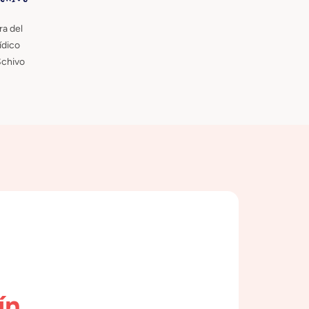
a del
ídico
Schivo
ín.