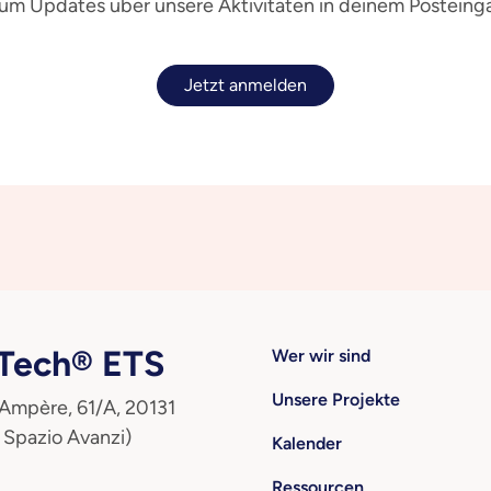
 um Updates über unsere Aktivitäten in deinem Posteinga
Jetzt anmelden
ech® ETS
Wer wir sind
Unsere Projekte
 Ampère, 61/A, 20131
 Spazio Avanzi)
Kalender
Ressourcen