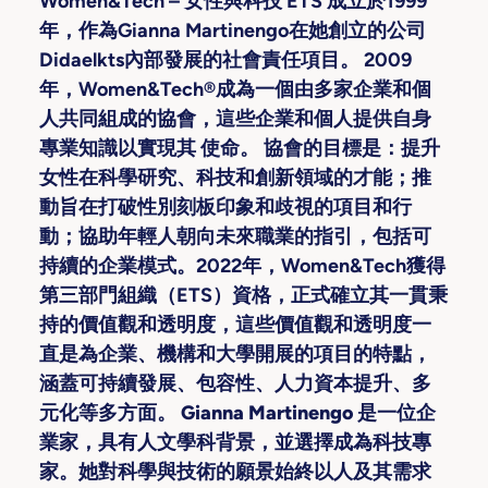
Women&Tech – 女性與科技 ETS
成立於1999
年，作為Gianna Martinengo在她創立的公司
Didaelkts內部發展的社會責任項目。
2009
年，Women&Tech®成為一個由多家企業和個
人共同組成的協會，這些企業和個人提供自身
專業知識以實現其
使命。
協會的目標是：提升
女性在科學研究、科技和創新領域的才能；推
動旨在打破性別刻板印象和歧視的項目和行
動；協助年輕人朝向未來職業的指引，包括可
持續的企業模式。2022年，Women&Tech獲得
第三部門組織（ETS）資格，正式確立其一貫秉
持的價值觀和透明度，這些價值觀和透明度一
直是為企業、機構和大學開展的項目的特點，
涵蓋可持續發展、包容性、人力資本提升、多
元化等多方面。
Gianna Martinengo
是一位企
業家，具有人文學科背景，並選擇成為科技專
家。她對科學與技術的願景始終以人及其需求