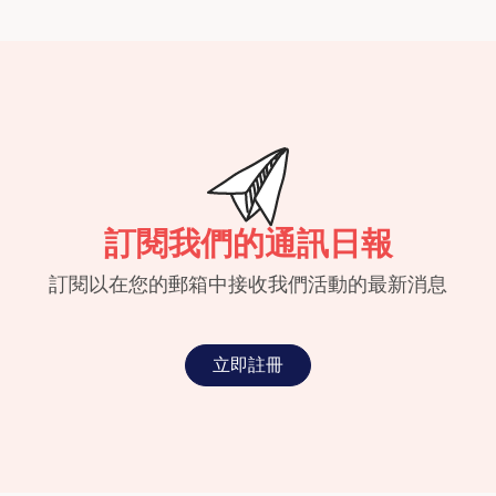
訂閱我們的通訊日報
訂閱以在您的郵箱中接收我們活動的最新消息
立即註冊