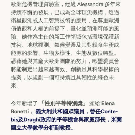
歐洲危機管理實驗室，經過 Alessandra 多年來
持續不懈的發展，已成為全球頂尖機構，透過
衛星觀測或人工智慧技術的應用，在尊重歐洲
價值觀和人權的前提下，量化並預測可能的風
險。她作為主任的新工作領域包括環境保護新
技術、地球觀測、氣候變遷及其對糧食生產或
能源的影響、生物多樣性、生態及數位轉型。
憑藉她與其龐大歐洲團隊的努力，歐盟委員會
將能制定出越來越有效、創新且具科學根據的
提案，以規劃一個可持續且具韌性的綠色未
來。
今年新增了
「性別平等特別獎」
頒給
Elena
Bonetti，
義大利共和國眾議員，曾任Conte-
bis及Draghi政府的平等機會與家庭部長，米蘭
國立大學數學分析副教授。