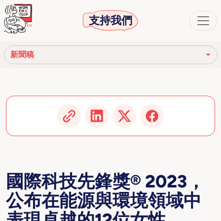
支持我們
新聞稿
媒體報導
新聞稿
影片
文章與出版物
國際科技先鋒獎® 2023，
公布在能源與環境領域中
表現卓越的12位女性