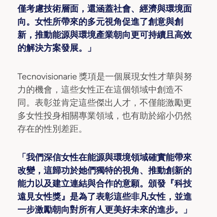
僅考慮技術層面，還涵蓋社會、經濟與環境面
向。女性所帶來的多元視角促進了創意與創
新，推動能源與環境產業朝向更可持續且高效
的解決方案發展。」
Tecnovisionarie 獎項是一個展現女性才華與努
力的機會，這些女性正在這個領域中創造不
同。表彰並肯定這些傑出人才，不僅能激勵更
多女性投身相關專業領域，也有助於縮小仍然
存在的性別差距。
「我們深信女性在能源與環境領域確實能帶來
改變，這歸功於她們獨特的視角、推動創新的
能力以及建立連結與合作的意願。頒發『科技
遠見女性獎』是為了表彰這些非凡女性，並進
一步激勵朝向對所有人更美好未來的進步。」