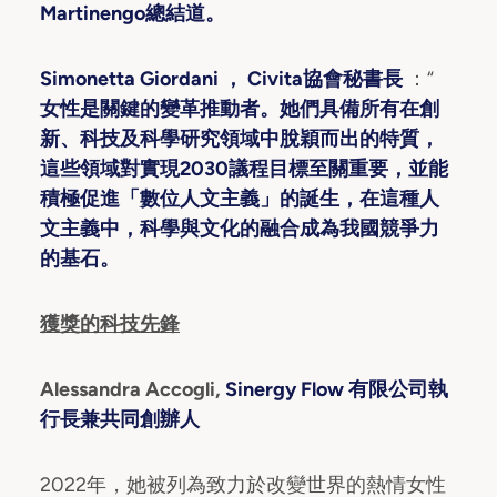
Martinengo總結道。
Simonetta Giordani
，
Civita協會秘書長
：“
女性是關鍵的變革推動者。她們具備所有在創
新、科技及科學研究領域中脫穎而出的特質，
這些領域對實現2030議程目標至關重要，並能
積極促進「數位人文主義」的誕生，在這種人
文主義中，科學與文化的融合成為我國競爭力
的基石。
獲獎的科技先鋒
Alessandra Accogli,
Sinergy Flow 有限公司執
行長兼共同創辦人
2022年，她被列為致力於改變世界的熱情女性