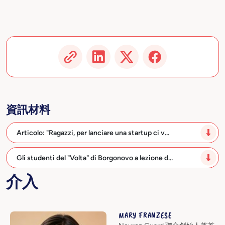
資訊材料
Articolo: "Ragazzi, per lanciare una startup ci v…
Gli studenti del "Volta" di Borgonovo a lezione d…
介入
MARY FRANZESE