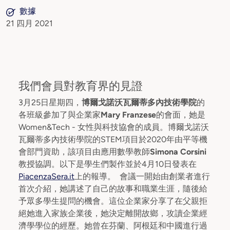
數據
21 四月 2021
我們會員對教育界的見證
3月25日星期四，
博爾戈諾沃瓦爾蒂多內技術學院
的
各班級參加了與企業家
Mary Franzese
的會面，她是
Women&Tech - 女性與科技協會的成員。博爾戈諾沃
瓦爾蒂多內技術學院的STEM項目於2020年由平等機
會部門資助，該項目由應用數學教師
Simona Corsini
教授協調。以下是學生們製作並於4月10日發表在
PiacenzaSera.it
上的報導。
會議一開始由創業者進行
首次介紹，她講述了自己的故事和職業生涯，隨後給
予眾多學生提問的機會。這位企業家分享了在父親拒
絕她進入家族企業後，她決定離開故鄉，攻讀企業經
濟學學位的經歷。她曾在芬蘭、阿根廷和中國進行過