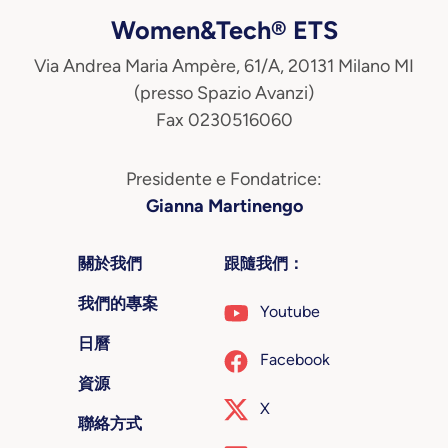
Women&Tech® ETS
Via Andrea Maria Ampère, 61/A, 20131 Milano MI
(presso Spazio Avanzi)
Fax 0230516060
Presidente e Fondatrice:
Gianna Martinengo
關於我們
跟隨我們：
我們的專案
Youtube
日曆
Facebook
資源
X
聯絡方式