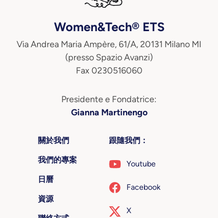
Women&Tech® ETS
Via Andrea Maria Ampère, 61/A, 20131 Milano MI
(presso Spazio Avanzi)
Fax 0230516060
Presidente e Fondatrice:
Gianna Martinengo
關於我們
跟隨我們：
我們的專案
Youtube
日曆
Facebook
資源
X