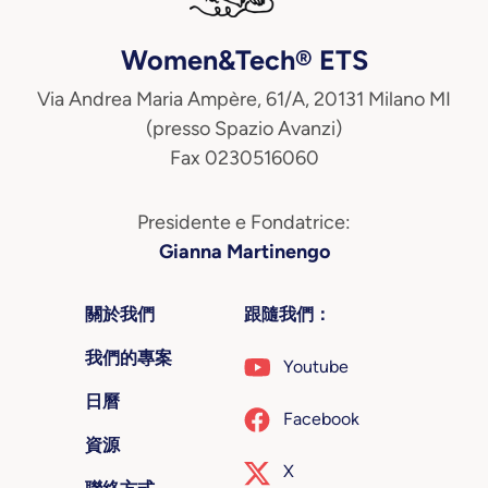
Women&Tech® ETS
Via Andrea Maria Ampère, 61/A, 20131 Milano MI
(presso Spazio Avanzi)
Fax 0230516060
Presidente e Fondatrice:
Gianna Martinengo
關於我們
跟隨我們：
我們的專案
Youtube
日曆
Facebook
資源
X