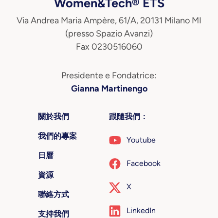
Women&Tech® ETS
Via Andrea Maria Ampère, 61/A, 20131 Milano MI
(presso Spazio Avanzi)
Fax 0230516060
Presidente e Fondatrice:
Gianna Martinengo
關於我們
跟隨我們：
我們的專案
Youtube
日曆
Facebook
資源
X
聯絡方式
LinkedIn
支持我們