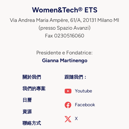
Women&Tech® ETS
Via Andrea Maria Ampère, 61/A, 20131 Milano MI
(presso Spazio Avanzi)
Fax 0230516060
Presidente e Fondatrice:
Gianna Martinengo
關於我們
跟隨我們：
我們的專案
Youtube
日曆
Facebook
資源
X
聯絡方式